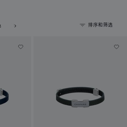
排序和筛选
色
银色和钌色
钌色