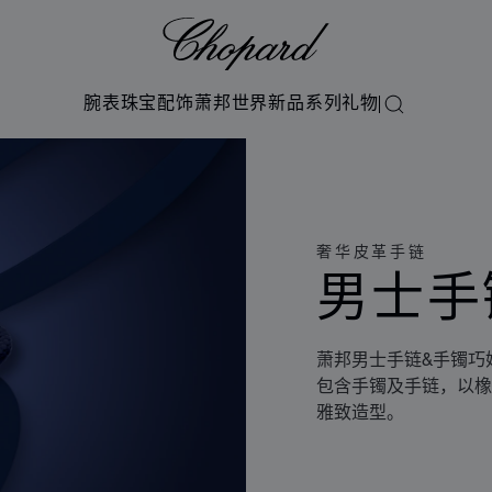
Chopard
腕表
珠宝
配饰
萧邦世界
新品系列
礼物
搜索
奢华皮革手链
男士手
萧邦男士手链&手镯巧
包含手镯及手链，以橡
雅致造型。