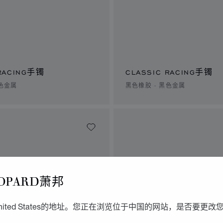
 RACING手镯
CLASSIC RACING手镯
银色金属
黑色橡胶 - 黑色金属
OPARD萧邦
ited States的地址。您正在浏览位于中国的网站，是否要更改