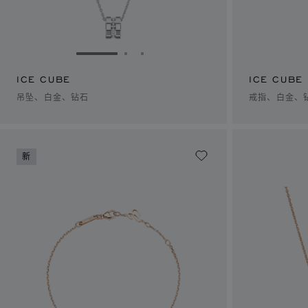
转到幻灯片 1
转到幻灯片 2
转到幻灯片 3
ICE CUBE
ICE CUBE
吊坠、白金、钻石
戒指、白金、
新