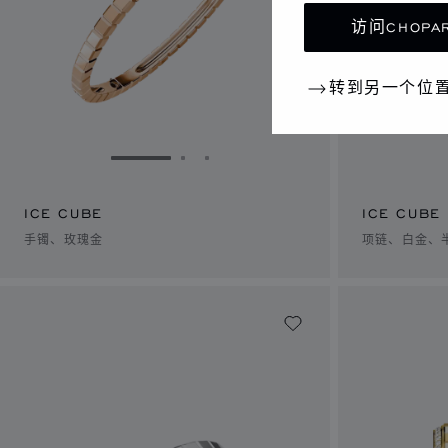
访问CHOPAR
转到另一个位
转到幻灯片 1
转到幻灯片 2
转到幻灯片 3
ICE CUBE
ICE CUBE
手镯、玫瑰金
项链、白金、