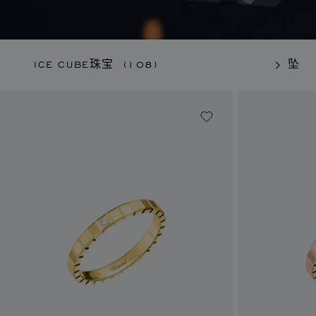
ICE CUBE珠宝
(108)
吊坠