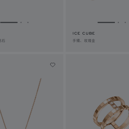
转到幻灯片 1
转到幻灯片 2
转到幻灯片 3
转到幻灯片 
转到
ICE CUBE
钻石
手镯、玫瑰金