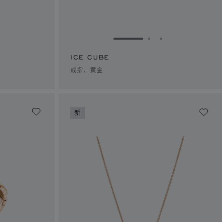
1
幻灯片 2
转到幻灯片 3
转到幻灯片 1
转到幻灯片 2
转到幻灯片 3
ICE CUBE
戒指、黄金
新