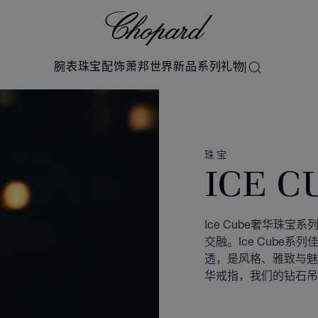
Chopard
腕表
珠宝
配饰
萧邦世界
新品系列
礼物
搜索
珠宝
ICE 
Ice Cube奢华珠
交融。Ice Cube
透，是风格、雅致与魅力
华戒指，我们的钻石吊