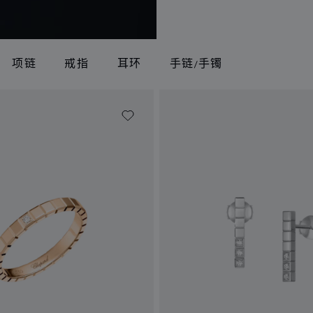
项链
戒指
耳环
手链/手镯