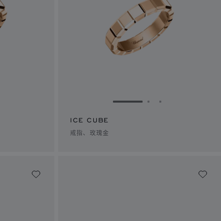
1
幻灯片 2
转到幻灯片 3
转到幻灯片 1
转到幻灯片 2
转到幻灯片 3
ICE CUBE
戒指、玫瑰金