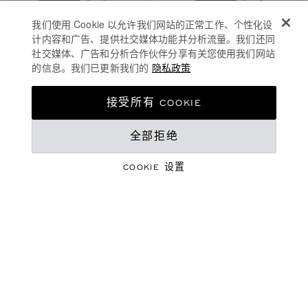
转到幻灯片 1
转到幻灯片 2
转到幻灯片 3
转到幻灯片 1
转到幻灯片 
转到幻灯
ICE CUBE座钟
ICE CUBE座钟
我们使用 Cookie 以允许我们网站的正常工作、个性化设
计内容和广告、提供社交媒体功能并分析流量。我们还同
玫瑰金色- 金属色
抛光与磨砂玫瑰金色金属
社交媒体、广告和分析合作伙伴分享有关您使用我们网站
的信息。我们已更新我们的
隐私政策
联系我们
联系我们
接受所有 COOKIE
全部拒绝
COOKIE 设置
转到幻灯片 1
转到幻灯片 2
转到幻灯片 3
IMPERIALE闹钟
玫瑰金色&银色金属