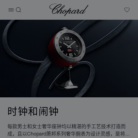
Chopard
打开菜单
搜索
My W
时钟和闹钟
每款男士和女士奢华座钟均以精湛的手工艺技术打造而
成，且以Chopard萧邦系列奢华腕表为设计灵感，是将精