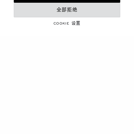
手镯、符合CHOPARD萧邦可持续发
展和社会责任理念的白金、钻石
短项链，玫瑰金、白金、钻石
全部拒绝
联系我们
联系我们
COOKIE 设置
新
新
转到幻灯片 1
转到幻灯片 2
转到幻灯片 3
转到幻灯片 1
转到幻灯片 
转到幻灯
ICE CUBE BE CUBE系列
HAPPY CLOWN
短项链，符合 CHOPARD 萧邦可持
吊坠，符合CHOPARD萧邦可持续发
续发展和社会责任理念的白金，钻
展和社会责任理念的白金，钻石
石