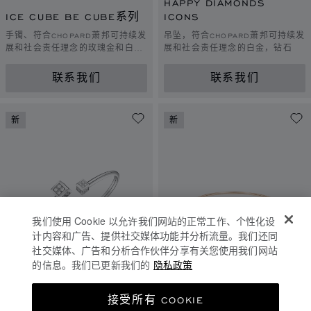
HAPPY DIAMONDS
ICE CUBE BE CUBE系列
ICONS
手镯、符合CHOPARD萧邦可持续发
吊坠，符合CHOPARD萧邦可持续发
展和社会责任理念的玫瑰金和白
展和社会责任理念的白金，钻石
金、钻石
联系我们
联系我们
新
新
我们使用 Cookie 以允许我们网站的正常工作、个性化设
计内容和广告、提供社交媒体功能并分析流量。我们还同
社交媒体、广告和分析合作伙伴分享有关您使用我们网站
的信息。我们已更新我们的
隐私政策
转到幻灯片 1
转到幻灯片 2
转到幻灯片 3
转到幻灯片 1
转到幻灯片 
转到幻灯
ICE CUBE BE CUBE系列
接受所有 COOKIE
ICE CUBE BE CUBE系列