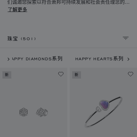
们诚邀您探索以符合萧邦可持续发展和社会责任理念的金
材质手工制作的独特珠宝，以及我们所有的的经典
了解更多
Chopard萧邦系列作品：Happy Hearts、Happy
Diamonds、Ice Cube、IMPERIALE，l'Heure du
Diamant和Chopardissimo珠宝。
(501)
珠宝
排序
HAPPY DIAMONDS系列
HAPPY HEARTS系列
新
新