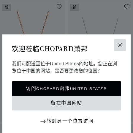
新
新
欢迎莅临CHOPARD萧邦
关闭
我们可配送至位于United States的地址。您正在浏
览位于中国的网站，是否要更改您的位置？
转到幻灯片 1
转到幻灯片 2
转到幻灯片 3
转到幻灯片 1
转到幻灯片 
转到幻灯
HAPPY DIAMONDS
ICONS
访问CHOPARD萧邦UNITED STATES
ICE CUBE BE CUBE系列
吊坠，符合CHOPARD萧邦可持续发
展和社会责任理念的玫瑰金，钻石
吊坠、白金、钻石
留在中国网站
联系我们
联系我们
转到另一个位置访问
新
新