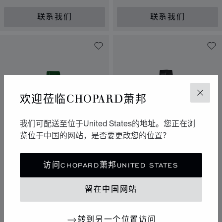
任理念的玫瑰金，钻石
任理念的玫瑰金，钻石
联系我们
联系我们
欢迎莅临CHOPARD萧邦
关闭
我们可配送至位于United States的地址。您正在浏
览位于中国的网站，是否要更改您的位置？
转到幻灯片 1
转到幻灯片 
转到幻灯
访问CHOPARD萧邦UNITED STATES
L'HEURE DU DIAMANT枕
L'HEURE DU DIAMANT
形腕表
ROUND
留在中国网站
46.50 X 34.50毫米，自动上
26毫米，手动上链，符合
链，符合CHOPARD萧邦可持续发展
CHOPARD萧邦可持续发展和社会责
和社会责任理念的玫瑰金，钻石
任理念的白金，钻石
转到另一个位置访问