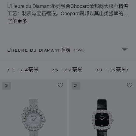
L'Heure du Diamant系列融合Chopard萧邦两大核心精湛
工艺：制表与宝石镶嵌。Chopard萧邦以其出类拔萃的爪
镶工艺向珍贵钻石致以敬意。探索Chopard萧邦享有盛誉
了解更多
的标志性女士钻石腕表。
(39)
L'HEURE DU DIAMANT腕表
排序
20 - 24毫米
25 - 29毫米
30 - 35毫米
新
新