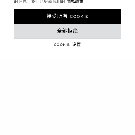
的信息。我们已更新我们的
隐私政策
L'HEURE DU DIAMANT椭
圆形腕表
L'HEURE DU DIAMANT
接受所有 COOKIE
40 X 34毫米，手动上链，符合伦
30 X 27毫米，手动上链，道德玫
理道德标准的白K金，钻石
瑰金，钻石
全部拒绝
联系我们
联系我们
COOKIE 设置
转到幻灯片 1
转到幻灯片 2
转到幻灯片 3
转到幻灯片 1
转到幻灯片 
转到幻灯
L'HEURE DU DIAMANT圆
L'HEURE DU DIAMANT
形腕表