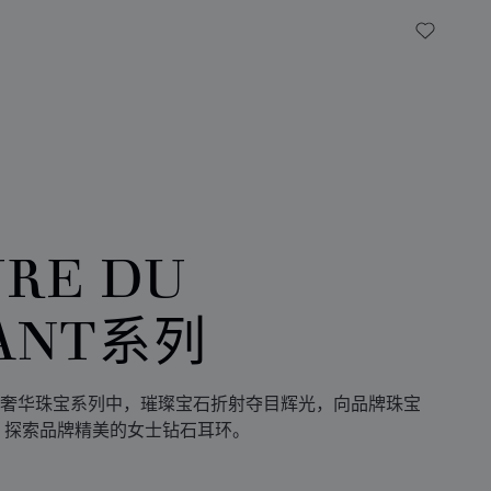
My Wish
URE DU
ANT系列
Diamant奢华珠宝系列中，璀璨宝石折射夺目辉光，向品牌珠宝
 探索品牌精美的女士钻石耳环。