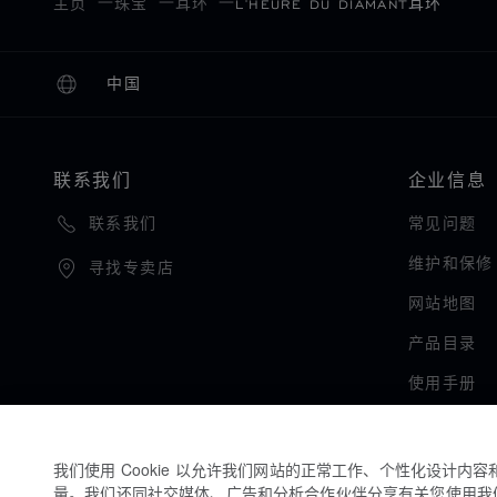
主页
珠宝
耳环
L'HEURE DU DIAMANT耳环
中国
本地化（更改国家/地区）
更改国家/地区
联系我们
企业信息
常见问题
联系我们
维护和保修
寻找专卖店
网站地图
产品目录
使用手册
我们使用 Cookie 以允许我们网站的正常工作、个性化设计内
量。我们还同社交媒体、广告和分析合作伙伴分享有关您使用我