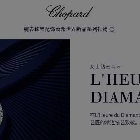
Chopard
腕表
珠宝
配饰
萧邦世界
新品系列
礼物
搜索
女士钻石耳环
L'HE
DIAM
在L'Heure du 
艺匠的精湛技艺致敬。