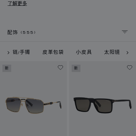
作不仅以隽永且现代的材料制成，还将品牌经典元素与卓
了解更多
越品质融为一体。
(555)
配饰
排序
手链/手镯
皮革包袋
小皮具
太阳镜
新
新