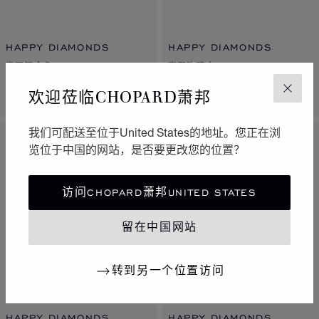
HAPPY DIAMONDS
HAPPY DIAMONDS
亮面铜金色
亮面玫瑰金
欢迎莅临CHOPARD萧邦
关闭
联系我们
联系我们
我们可配送至位于United States的地址。您正在浏
新
新
览位于中国的网站，是否要更改您的位置？
访问CHOPARD萧邦UNITED STATES
留在中国网站
转到另一个位置访问
HAPPY DIAMONDS
HAPPY DIAMONDS