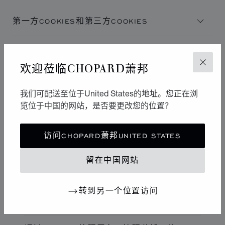
必
Cookie，则可能无法实现部分或全部功能的正常工
置。这些公司可能利用 Cookie 构建您的兴趣分布图并
要
作。
Hm_lvt_2918dd1736a9e9f7d784937284db0a3f
,
性
向您展示其他网站上的相关广告。它们只需识别您的浏
第一方COOKIES和第三方COOKIES
_pykey_
,
www.chopard.cn
的
能
览器和设备便可发挥作用。如果您不允许使用这些
Hm_lpvt_2918dd1736a9e9f7d784937284db0a3f
,
功
Cookie
_ScCbts
,
GlobalE_Analytics
cn
Cookie
Cookie，您将不能体验不同网站上的定向广告。
能
__cq_uuid
,
FPGSID
,
_clck
,
cqcid
,
_clsk
,
永久COOKIES和会话COOKIES
__cq_bc
,
_ga
,
_uetvid
,
_ga_xxxxxxxxxx
,
Cookie
第一方
定
欢迎莅临CHOPARD萧邦
weird_get_top_level_domain
dwpersonalization_xxxxx
,
cquid
关闭
cn
向
第一方
第一方
Cookie
_tt_enable_cookie
我们可配送至位于United States的地址。您正在浏
objects.chopard.cn
览位于中国的网站，是否要更改您的位置？
第一方
mage-messages
,
如何管理COOKIES？
objects.chopard.cn
chopard.cn
recently_compared_product_previous
,
recently_compared_product
,
mage-cache-sessid
,
访问CHOPARD萧邦UNITED STATES
mage-cache-storage
,
mage-cache-
_ga
,
__cq_uuid
,
_gat_UA-
,
_clck
,
_uetvid
,
SERVERID
,
recently_viewed_product
,
www.chopard.cn
storage-section-invalidation
_ga_xxxxxxxxxx
,
_ga_xxxxxxx
,
_clsk
,
FPID
,
product_data_storage
,
FPGSID
,
_gid
,
__cq_bc
,
_gclxxxx
recently_viewed_product_previous
,
mage-banners-
留在中国网站
cache-storage
ln_or
,
_ttp
,
FPAU
,
第一方
首次访问时接受COOKIES
dwanonymous_30faf4165da91594d54422aea46826
第一方
67
,
第一方
转到另一个位置访问
dwcustomer_xxxxxxxxxxxxxxxxxxxxxxxxxxxxxxxx
,
通过浏览器禁用和/或删除COOKIES
chopard.cn
_uetsid
,
FPLC
,
tfpsi
,
_fbp
,
dwac_93fea4dd2c7c8e8d3180ba664a
region1.google-analytics.com
,
_scid_r
,
_gcl_au
,
ttcsid_XXXXXXXXXXXXXXXXXXXXCategory
,
www.chopard.cn
weird_get_top_level_domain
,