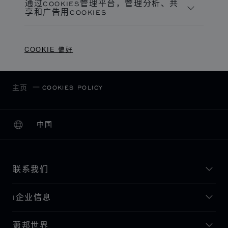
dwanonymous_xxxxxxxx
,
ttcsid
,
_tt_enable_cookie
通过COOKIES管理平台，管理分析、共
Hm_ck_xxxxxxxxxx
,
_pin_unauth
,
__cq_seg
,
ar_debug
,
_scid
,
dwac_XXXXX
享和广告用COOKIES
Hm_ck_xxxxxxxxxxxxxxx
GlobalE_Data
,
GlobalE_Analytics
,
PHPSESSID
,
recently_compared_product_previous
,
第三者
第一方
dw_dnt
,
recently_compared_product
,
第一方
recently_viewed_product
,
cookietest
,
mage-
COOKIE 偏好
messages
,
sid
,
SERVERID
,
dwsid
,
_ScCbts
,
GlobalE_Full_Redirect
,
www.googletagmanager.com
chopard.cn
recently_viewed_product_previous
www.chopard.cn
,
_smt_uid
,
mage-cache-sessid
,
acw_tc
,
__dc_env
,
_ga_xxxxxxxxxx
product_data_storage
,
OptanonConsent
,
_gcl_au
,
FPAU
,
tfpvi
,
_tt_enable_cookie
,
COOKIES POLICY
主页
__atuvs
,
__dcact
,
cookies.js
,
__cq_dnt
,
OptanonAlertBoxClosed
,
eupubconsent
tfpsi
,
_screload
,
Hm_lpvt_
,
GlobalE_CT_Data
,
mage-cache-storage
,
mage-
_gat_gtag_xxxxxxxxxxxxxxxxxxxxxxxxxxx
,
FPLC
,
第三者
cache-storage-section-invalidation
,
form_key
,
_schn1
,
ttcsid
,
_ttp
,
_scid_r
,
_fbp
,
_scid
,
_uetsid
,
__cq_seg
,
__atuvc
第一方
_schn
,
ttcsid_XXXXXXXXXXXXXXXXXXXXCategory
,
中国
本地化（更改国家/地区）
更改国家/地区
_gat_UA-XXXXXX-X
,
Hm_lvt_
snapchat.com
第一方
chopard.com
第一方
sc_at
联系我们
OptanonConsent, OptanonAlertBoxClosed,
survey.diduenjoy.com
incap_ses_9196_1960560
第三者
bing.com
locale, _diduenjoy_session
I企业信息
第三者
MUID
youku.com
第三者
萧邦世界