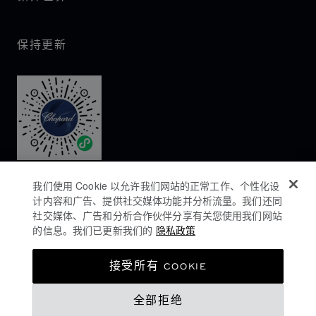
第三者
ct.pinterest.com
__aysid
_pinterest_ct_ua
第三者
保持更新
hm.baidu.com
第三者
HMACCOUNT
iqiyi.com
第三者
l.qq.com
T00404
reduplicate_cookie
第三者
chopard.com
第三者
_fbp, _ttp
我们使用 Cookie 以允许我们网站的正常工作、个性化设
计内容和广告、提供社交媒体功能并分析流量。我们还同
社交媒体、广告和分析合作伙伴分享有关您使用我们网站
第三者
youku.com
的信息。我们已更新我们的
隐私政策
__ayscnt, isg, l
mmstat.com
隐私政策
接受所有 COOKIE
第三者
COOKIES政策
sca, atpsida, cna
全部拒绝
网站使用条款