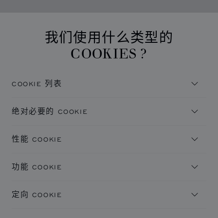
我们使用什么类型的
COOKIES ?
COOKIE 列表
Cookie 是少量数据（文本文件），当用户访问网站
绝对必要的 COOKIE
时，网站要求浏览器将 Cookie 存储在您的设备中以记
住关于您的信息，如语言偏好或登录信息。这类
网站运行离不开这些 Cookie 且您不能在系统中将其关
Cookie 由我们设定，称为第一方 Cookie。我们还使
性能 COOKIE
闭。通常仅根据您所做出的操作（即服务请求）来设置
用了第三方 Cookie，其所属域名不同于您正在访问的
这些 Cookie，如设置隐私偏好、登录或填充表格。您
使用 Cookie，我们可以计算访问量和流量来源，以便
网站的域名，这类 Cookie 将被用于广告和市场目的。
可以将您的浏览器设置为阻止或向您提示这些
功能 COOKIE
衡量和提高我们网站的性能。Cookie 有助于我们了解
更具体地说，我们使用 Cookie 和其他跟踪技术用于以
Cookie，但可能会导致某些网站功能无法工作。
哪些页面最受欢迎、哪些最不受欢迎，并查看访问者如
下目的：
这些 Cookie 允许提供增强功能和个性化内容，如视频
何浏览网站。这些 Cookie 收集的所有信息都聚合在一
定向 COOKIE
绝
和实时聊天。我们或我们已将其服务添加至我们页面上
chopard.cn
起，因此是匿名处理方式。如果您不允许使用这些
对
的第三方提供者可以进行设置。如果您不允许使用这些
这些 Cookie 由广告合作伙伴通过我们的网站进行设
Cookie，我们将不知道您何时访问了我们的网站。