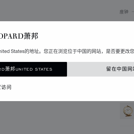
座钟
I
OPARD萧邦
精钢
ited States的地址。您正在浏览位于中国的网站，是否要更改
联
D萧邦UNITED STATES
留在中国网
精品
置访问
还提