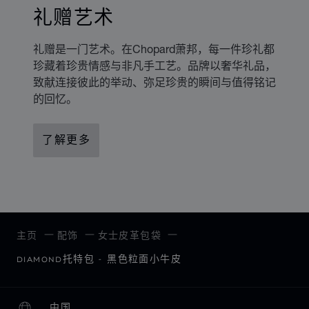
礼赠艺术
礼赠是一门艺术。在Chopard萧邦，每一件珍礼都
珍藏着珍贵情感与非凡手工艺。品牌以奢华礼品，
致献连接彼此的举动、弥足珍贵的瞬间与值得铭记
的回忆。
了解更多
主页
配饰
女士皮革包袋
DIAMOND托特包 - 黑色粒面小牛皮
中国