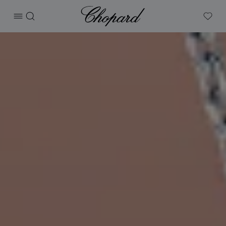
Chopard
打开菜单
搜索
My W