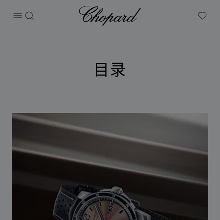
Chopard
打开菜单
搜索
My W
目录