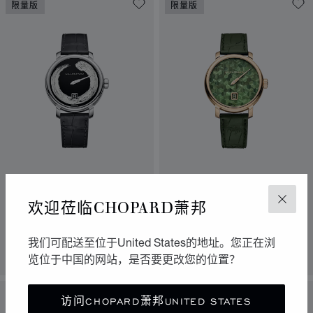
限量版
限量版
L.U.C QUATTRO SPIRIT圆
L.U.C QUATTRO SPIRIT
相腕表
欢迎莅临CHOPARD萧邦
关闭
25腕表
40毫米，手动上链，符合
CHOPARD萧邦可持续发展和社会责
40毫米、手动上链机芯、玫瑰金
任理念的白金
我们可配送至位于United States的地址。您正在浏
联系我们
联系我们
览位于中国的网站，是否要更改您的位置？
限量版
访问CHOPARD萧邦UNITED STATES