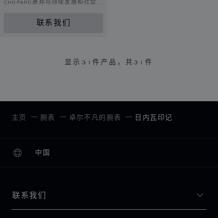
CHOPARD萧邦可持续发展和社会责
任理念的白金
联系我们
显示
31
件产品，共31件
主页
腕表
卓尔不凡的腕表
日内瓦印记
中国
本地化（更改国家/地区）
更改国家/地区
联系我们