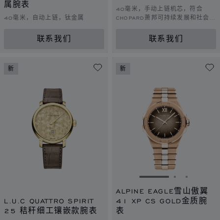
属腕表
40毫米，手动上链机芯，符合
40毫米，自动上链，钛金属
CHOPARD萧邦可持续发展和社会责
任理念的玫瑰金
联系我们
联系我们
新
新
转到幻灯片 1
转到幻灯片 
转到幻灯
ALPINE EAGLE雪山傲翼
L.U.C QUATTRO SPIRIT
41 XP CS GOLD金质腕
25 秸秆细工镶嵌款腕表
表