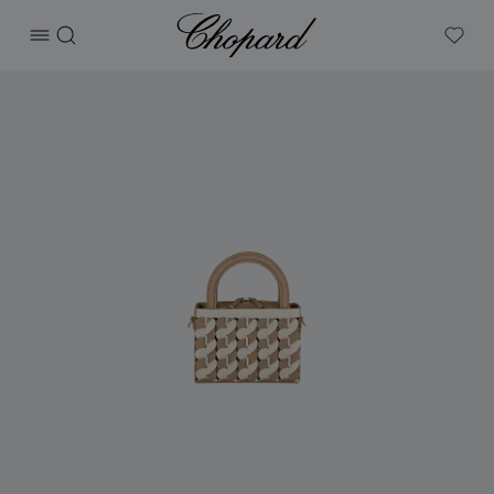
Chopard
打开菜单
搜索
My W
产品 Happy Hearts袖珍托特包 的图片（启用按钮以打开图库