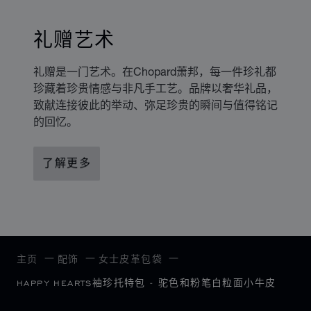
礼赠艺术
礼赠是一门艺术。在Chopard萧邦，每一件珍礼都
珍藏着珍贵情感与非凡手工艺。品牌以奢华礼品，
致献连接彼此的举动、弥足珍贵的瞬间与值得铭记
的回忆。
了解更多
主页
配饰
女士皮革包袋
HAPPY HEARTS袖珍托特包 - 驼色和粉笔白粒面小牛皮