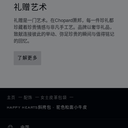
礼赠艺术
礼赠是一门艺术。在Chopard萧邦，每一件珍礼都
珍藏着珍贵情感与非凡手工艺。品牌以奢华礼品，
致献连接彼此的举动、弥足珍贵的瞬间与值得铭记
的回忆。
了解更多
主页
配饰
女士皮革包袋
HAPPY HEARTS斜挎包 - 驼色粒面小牛皮
中国