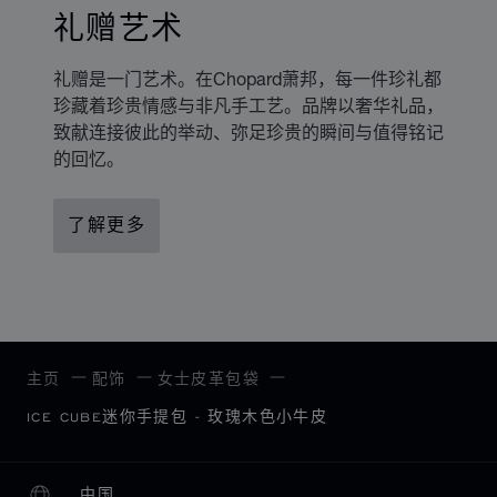
礼赠艺术
礼赠是一门艺术。在Chopard萧邦，每一件珍礼都
珍藏着珍贵情感与非凡手工艺。品牌以奢华礼品，
致献连接彼此的举动、弥足珍贵的瞬间与值得铭记
的回忆。
了解更多
主页
配饰
女士皮革包袋
ICE CUBE迷你手提包 - 玫瑰木色小牛皮
中国