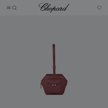
Chopard
打开菜单
搜索
My W
产品 ICE CUBE迷你手提包 的图片（启用按钮以打开图库）