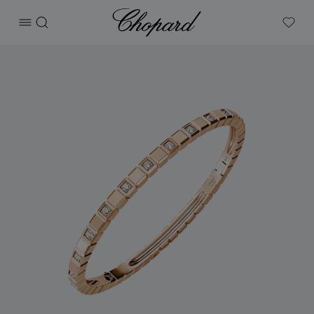
Chopard
打开菜单
搜索
My W
产品 Ice Cube 的图片（启用按钮以打开图库）