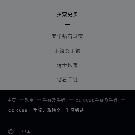
探索更多
奢华钻石珠宝
手链及手镯
瑞士珠宝
钻石手链
主页
珠宝
手链及手镯
ICE CUBE手链及手镯
ICE CUBE - 手镯、玫瑰金、半环镶钻
中国
本地化（更改国家/地区）
更改国家/地区