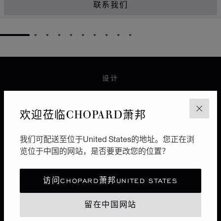
联系我们
GO TO SLIDE 1
GO TO SLIDE 2
GO TO SLIDE 3
GO TO SLIDE 4
GO TO SLIDE 5
GO TO SLIDE 6
GO TO SLIDE 7
GO TO SLIDE 8
GO TO SLIDE 9
GO TO SLIDE 10
设计
都市形象
欢迎莅临CHOPARD萧邦
关闭
6个面，12条边，8个点。作为极简风格的图形，立方体
极富几何美感。利落而纯粹，自由不羁多于浪漫唯美，将
都市优雅与现代风情谐美交融，它区别于各种珠宝设计流
我们可配送至位于United States的地址。您正在浏
派之上。
览位于中国的网站，是否要更改您的位置？
访问CHOPARD萧邦UNITED STATES
ICE CUBEX贝拉·哈迪德
留在中国网站
光影雕琢