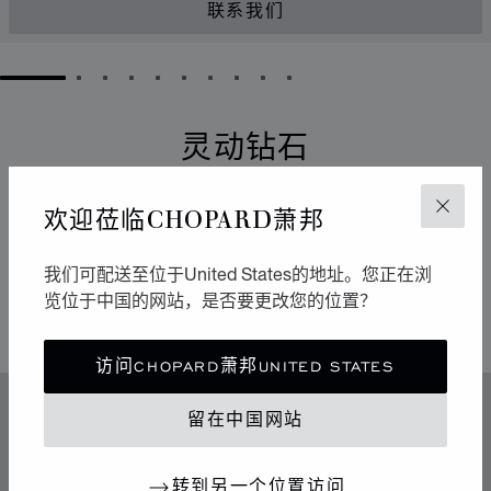
联系我们
GO TO SLIDE 1
GO TO SLIDE 2
GO TO SLIDE 3
GO TO SLIDE 4
GO TO SLIDE 5
GO TO SLIDE 6
GO TO SLIDE 7
GO TO SLIDE 8
GO TO SLIDE 9
GO TO SLIDE 10
灵动钻石
它们以流畅的运动点亮周围的环境。自从1976年于
欢迎莅临CHOPARD萧邦
关闭
Chopard萧邦工坊诞生以来，Happy Diamonds一直在传
播极具感染力的乐享生活精神。它们的舞蹈构成一场生动
我们可配送至位于United States的地址。您正在浏
有趣的表演，其中传达出的自由与光明令人不禁扬起迷人
览位于中国的网站，是否要更改您的位置？
的微笑。
访问CHOPARD萧邦UNITED STATES
留在中国网站
特色
传奇的灵动钻石
转到另一个位置访问