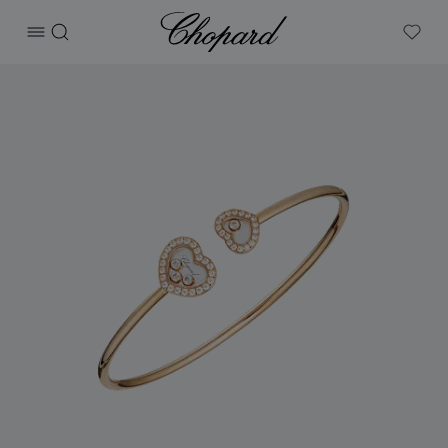
Chopard
打开菜单
搜索
My W
产品 Happy Diamonds Icons 的图片（启用按钮以打开图库）