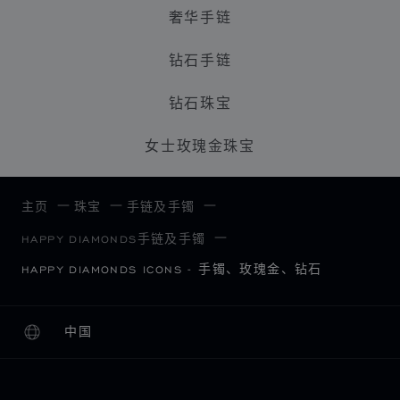
奢华手链
钻石手链
钻石珠宝
女士玫瑰金珠宝
主页
珠宝
手链及手镯
HAPPY DIAMONDS手链及手镯
HAPPY DIAMONDS ICONS - 手镯、玫瑰金、钻石
中国
本地化（更改国家/地区）
更改国家/地区