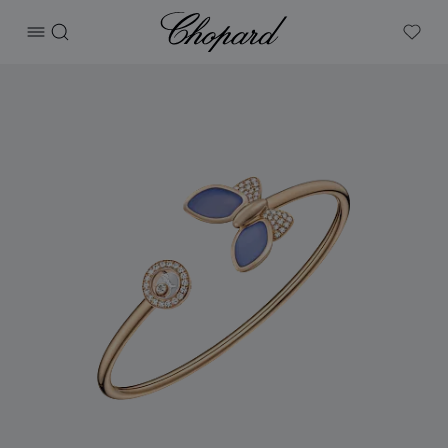
Chopard
打开菜单
搜索
My W
产品 Happy Diamonds Butterfly 的图片（启用按钮以打开图