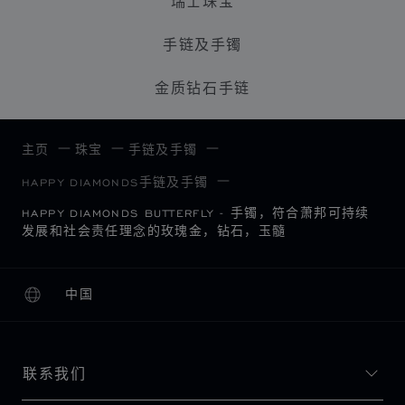
瑞士珠宝
手链及手镯
金质钻石手链
主页
珠宝
手链及手镯
HAPPY DIAMONDS手链及手镯
HAPPY DIAMONDS BUTTERFLY - 手镯，符合萧邦可持续
发展和社会责任理念的玫瑰金，钻石，玉髓
中国
本地化（更改国家/地区）
更改国家/地区
联系我们