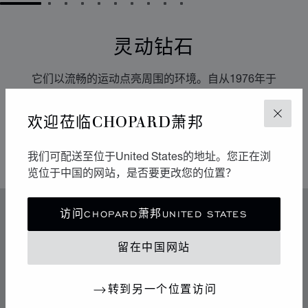
GO TO SLIDE 1
GO TO SLIDE 2
GO TO SLIDE 3
GO TO SLIDE 4
GO TO SLIDE 5
GO TO SLIDE 6
GO TO SLIDE 7
GO TO SLIDE 8
GO TO SLIDE 9
GO TO SLIDE 10
灵动钻石
它们以流畅的运动点亮周围的环境。自从1976年于
Chopard萧邦工坊诞生以来，Happy Diamonds一直在传
播极具感染力的乐享生活精神。它们的舞蹈构成一场生动
欢迎莅临CHOPARD萧邦
关闭
有趣的表演，其中传达出的自由与光明令人不禁扬起迷人
的微笑。
我们可配送至位于United States的地址。您正在浏
览位于中国的网站，是否要更改您的位置？
访问CHOPARD萧邦UNITED STATES
特色
传奇的灵动钻石
留在中国网站
70年代中期，Chopard萧邦突破制表和奢华珠宝业的准
则，随着社会自由化为标志的时代变革而不断发展。
转到另一个位置访问
Chopard萧邦向这段铸就其地位的辉煌历史致敬。