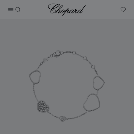
Chopard
打开菜单
搜索
My W
产品 Happy Hearts 的图片（启用按钮以打开图库）