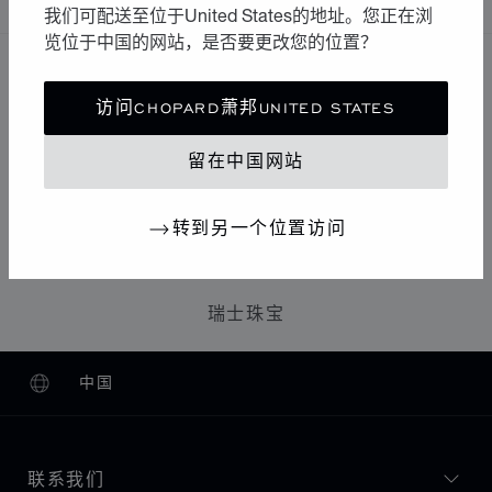
我们可配送至位于United States的地址。您正在浏
览位于中国的网站，是否要更改您的位置？
探索更多
访问CHOPARD萧邦UNITED STATES
珠宝
留在中国网站
奢华珠宝
转到另一个位置访问
女士玫瑰金珠宝
瑞士珠宝
中国
本地化（更改国家/地区）
更改国家/地区
联系我们