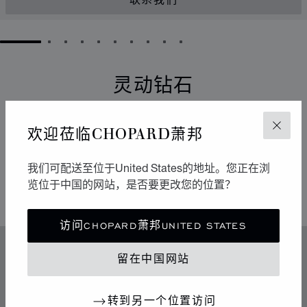
联系我们
GO TO SLIDE 1
GO TO SLIDE 2
GO TO SLIDE 3
GO TO SLIDE 4
GO TO SLIDE 5
GO TO SLIDE 6
GO TO SLIDE 7
GO TO SLIDE 8
GO TO SLIDE 9
GO TO SLIDE 10
灵动钻石
它们以流畅的运动点亮周围的环境。自从1976年于
欢迎莅临CHOPARD萧邦
关闭
Chopard萧邦工坊诞生以来，Happy Diamonds一直在传
播极具感染力的乐享生活精神。它们的舞蹈构成一场生动
有趣的表演，其中传达出的自由与光明令人不禁扬起迷人
我们可配送至位于United States的地址。您正在浏
的微笑。
览位于中国的网站，是否要更改您的位置？
访问CHOPARD萧邦UNITED STATES
特色
留在中国网站
传奇的灵动钻石
转到另一个位置访问
70年代中期，Chopard萧邦突破制表和奢华珠宝业的准