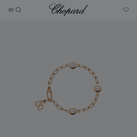
Chopard
打开菜单
搜索
My W
产品 Happy Diamonds Icons 的图片（启用按钮以打开图库）