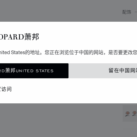
配饰
L
OPARD萧邦
蓝色嵌
ited States的地址。您正在浏览位于中国的网站，是否要更改
联
D萧邦UNITED STATES
留在中国网
精品
置访问
还提