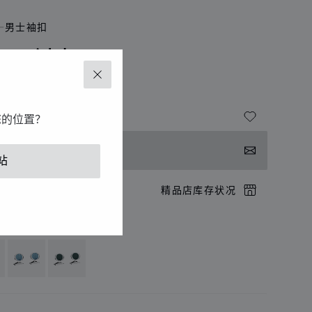
男士袖扣
.U.C袖扣
关闭
饰 - 银色金属
您的位置？
系我们
站
店预约
精品店库存状况
供以下语言版本