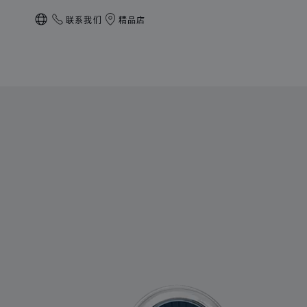
联系我们
精品店
本地化（更改国家/地区）
产品 L.U.C袖扣 的图片（启用按钮以打开图库）