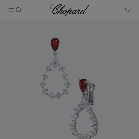
Chopard
打开菜单
搜索
My W
产品 L'Heure Du Diamant Drop 的图片（启用按钮以打开图库