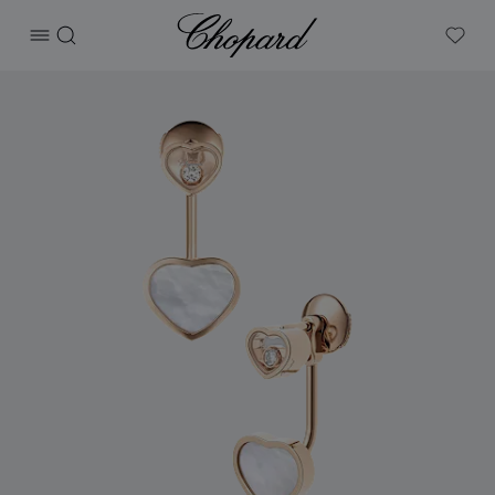
Chopard
打开菜单
搜索
My W
产品 Happy Hearts 的图片（启用按钮以打开图库）