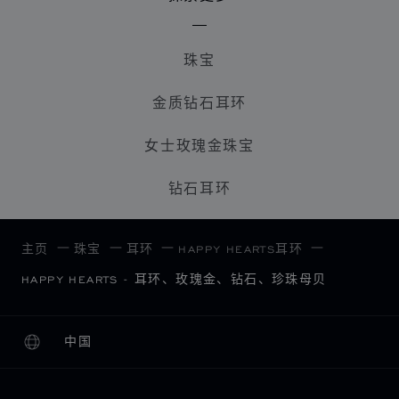
珠宝
金质钻石耳环
女士玫瑰金珠宝
钻石耳环
主页
珠宝
耳环
HAPPY HEARTS耳环
HAPPY HEARTS - 耳环、玫瑰金、钻石、珍珠母贝
中国
本地化（更改国家/地区）
更改国家/地区