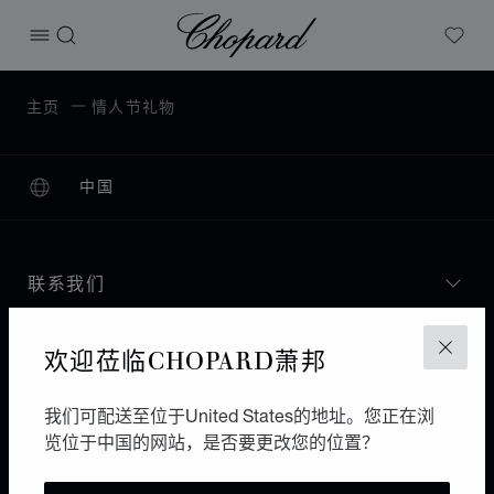
Chopard
打开菜单
搜索
My W
主页
情人节礼物
中国
本地化（更改国家/地区）
更改国家/地区
联系我们
I企业信息
欢迎莅临CHOPARD萧邦
关闭
萧邦世界
我们可配送至位于United States的地址。您正在浏
览位于中国的网站，是否要更改您的位置？
保持更新