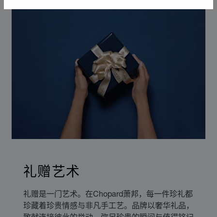
礼赠艺术
礼赠是一门艺术。在Chopard萧邦，每一件珍礼都
珍藏着珍贵情感与非凡手工艺。品牌以奢华礼品，
致献连接彼此的举动、弥足珍贵的瞬间与值得铭记