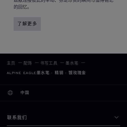
的回忆。
了解更多
主页
配饰
书写工具
墨水笔
ALPINE EAGLE墨水笔 - 精钢 - 镀玫瑰金
中国
本地化（更改国家/地区）
更改国家/地区
联系我们