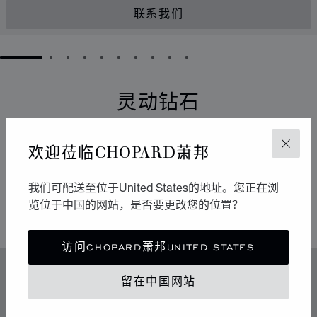
联系我们
GO TO SLIDE 1
GO TO SLIDE 2
GO TO SLIDE 3
GO TO SLIDE 4
GO TO SLIDE 5
GO TO SLIDE 6
GO TO SLIDE 7
GO TO SLIDE 8
GO TO SLIDE 9
GO TO SLIDE 10
灵动钻石
它们以流畅的运动点亮周围的环境。自从1976年于
欢迎莅临CHOPARD萧邦
关闭
Chopard萧邦工坊诞生以来，Happy Diamonds一直在传
播极具感染力的乐享生活精神。它们的舞蹈构成一场生动
有趣的表演，其中传达出的自由与光明令人不禁扬起迷人
我们可配送至位于United States的地址。您正在浏
的微笑。
览位于中国的网站，是否要更改您的位置？
访问CHOPARD萧邦UNITED STATES
特色
留在中国网站
传奇的灵动钻石