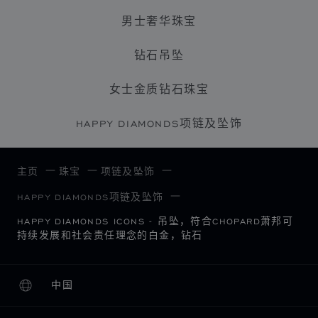
男士奢华珠宝
钻石吊坠
女士金质钻石珠宝
HAPPY DIAMONDS项链及坠饰
主页
珠宝
项链及坠饰
HAPPY DIAMONDS项链及坠饰
HAPPY DIAMONDS ICONS - 吊坠，符合CHOPARD萧邦可
持续发展和社会责任理念的白金，钻石
中国
本地化（更改国家/地区）
更改国家/地区