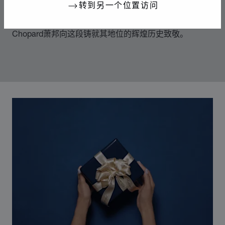
转到另一个位置访问
70年代中期，Chopard萧邦突破制表和奢华珠宝业的准
则，随着社会自由化为标志的时代变革而不断发展。
Chopard萧邦向这段铸就其地位的辉煌历史致敬。
00:12
02:11