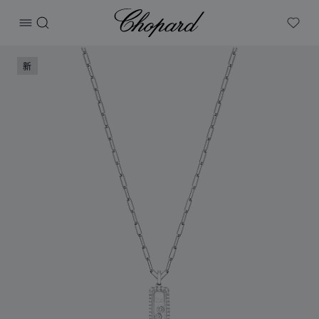
Chopard
打开菜单
搜索
My W
产品 Happy Diamonds Icons 的图片（启用按钮以打开图库）
新