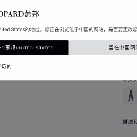
P
OPARD萧邦
浅绿色 
ited States的地址。您正在浏览位于中国的网站，是否要更改
D萧邦UNITED STATES
留在中国网
联
精品
置访问
还提
描述