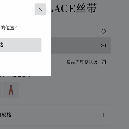
RECIOUS LACE丝带
关闭
- 6 X 105厘米
您的位置？
站
系我们
店预约
精品店库存状况
供以下语言版本
和规格