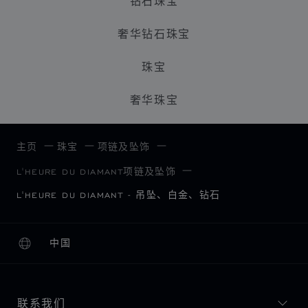
钻石珠宝
奢华钻石珠宝
珠宝
奢华珠宝
主页
珠宝
项链及坠饰
L'HEURE DU DIAMANT项链及坠饰
L'HEURE DU DIAMANT - 吊坠、白金、钻石
中国
本地化（更改国家/地区）
更改国家/地区
联系我们