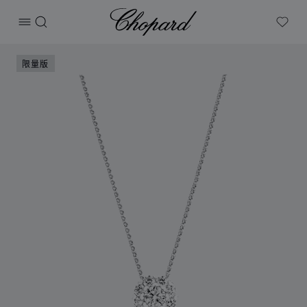
Chopard
打开菜单
搜索
My W
产品 L'Heure du Diamant 的图片（启用按钮以打开图库）
限量版