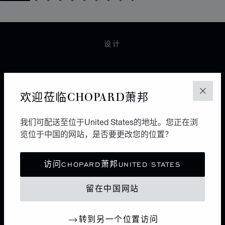
GO TO SLIDE 1
GO TO SLIDE 2
GO TO SLIDE 3
GO TO SLIDE 4
GO TO SLIDE 5
GO TO SLIDE 6
GO TO SLIDE 7
GO TO SLIDE 8
GO TO SLIDE 9
GO TO SLIDE 10
设计
都市形象
6个面，12条边，8个点。作为极简风格的图形，立方体
欢迎莅临CHOPARD萧邦
极富几何美感。利落而纯粹，自由不羁多于浪漫唯美，将
关闭
都市优雅与现代风情谐美交融，它区别于各种珠宝设计流
派之上。
我们可配送至位于United States的地址。您正在浏
览位于中国的网站，是否要更改您的位置？
访问CHOPARD萧邦UNITED STATES
ICE CUBEX贝拉·哈迪德
光影雕琢
留在中国网站
《光影雕琢》广告大片预示着Chopard萧邦标志性Ice
Cube系列的新篇章。全球品牌大使贝拉·哈迪德在抽象风
转到另一个位置访问