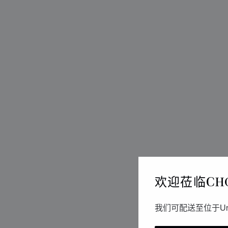
欢迎莅临CH
我们可配送至位于Un