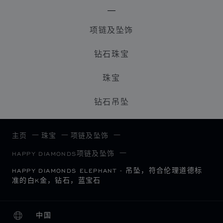
项链及坠饰
钻石珠宝
珠宝
钻石吊坠
主页
珠宝
项链及坠饰
HAPPY DIAMONDS项链及坠饰
HAPPY DIAMONDS ELEPHANT - 吊坠，符合伦理道德标
准的白K金，钻石，蓝宝石
中国
本地化（更改国家/地区）
更改国家/地区