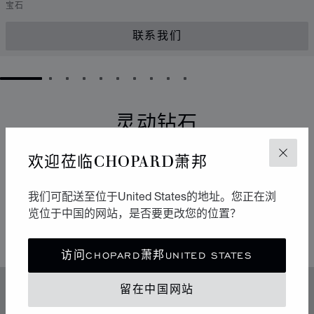
宝石
联系我们
GO TO SLIDE 1
GO TO SLIDE 2
GO TO SLIDE 3
GO TO SLIDE 4
GO TO SLIDE 5
GO TO SLIDE 6
GO TO SLIDE 7
GO TO SLIDE 8
GO TO SLIDE 9
GO TO SLIDE 10
灵动钻石
它们以流畅的运动点亮周围的环境。自从1976年于
欢迎莅临CHOPARD萧邦
关闭
Chopard萧邦工坊诞生以来，Happy Diamonds一直在传
播极具感染力的乐享生活精神。它们的舞蹈构成一场生动
我们可配送至位于United States的地址。您正在浏
有趣的表演，其中传达出的自由与光明令人不禁扬起迷人
览位于中国的网站，是否要更改您的位置？
的微笑。
访问CHOPARD萧邦UNITED STATES
留在中国网站
特色