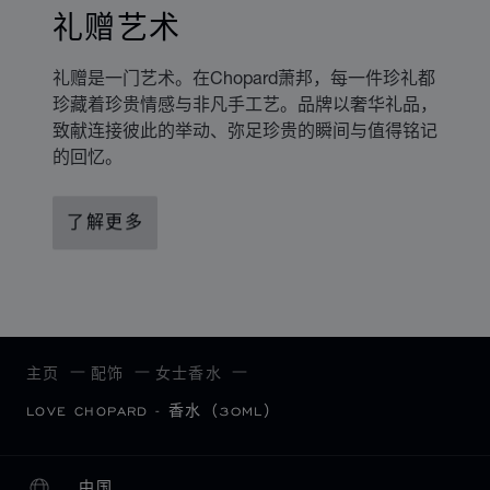
礼赠艺术
礼赠是一门艺术。在Chopard萧邦，每一件珍礼都
珍藏着珍贵情感与非凡手工艺。品牌以奢华礼品，
致献连接彼此的举动、弥足珍贵的瞬间与值得铭记
的回忆。
了解更多
主页
配饰
女士香水
LOVE CHOPARD - 香水（30ML）
中国