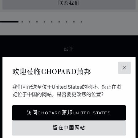
联系我们
GO TO SLIDE 1
GO TO SLIDE 2
GO TO SLIDE 3
GO TO SLIDE 4
GO TO SLIDE 5
GO TO SLIDE 6
GO TO SLIDE 7
GO TO SLIDE 8
GO TO SLIDE 9
GO TO SLIDE 10
设计
都市形象
欢迎莅临CHOPARD萧邦
关闭
6个面，12条边，8个点。作为极简风格的图形，立方体
极富几何美感。利落而纯粹，自由不羁多于浪漫唯美，将
都市优雅与现代风情谐美交融，它区别于各种珠宝设计流
我们可配送至位于United States的地址。您正在浏
派之上。
览位于中国的网站，是否要更改您的位置？
访问CHOPARD萧邦UNITED STATES
ICE CUBEX贝拉·哈迪德
留在中国网站
光影雕琢