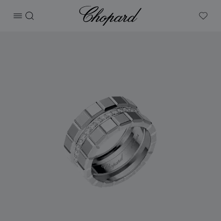
Chopard
打开菜单
搜索
My W
产品 Ice Cube 的图片（启用按钮以打开图库）