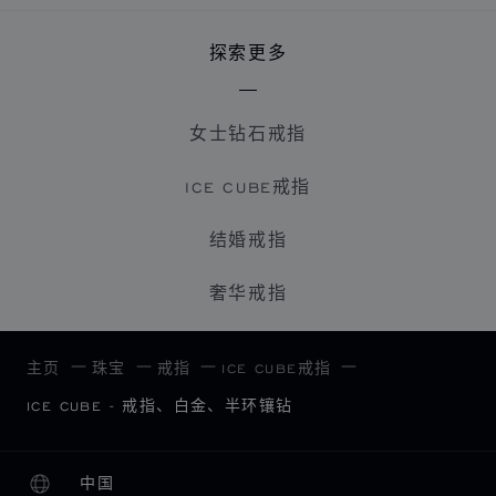
探索更多
女士钻石戒指
ICE CUBE戒指
结婚戒指
奢华戒指
主页
珠宝
戒指
ICE CUBE戒指
ICE CUBE - 戒指、白金、半环镶钻
中国
本地化（更改国家/地区）
更改国家/地区