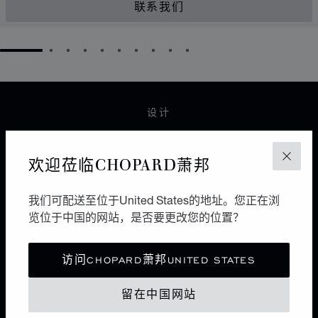
联系我们
GO TO SLIDE 1
GO TO SLIDE 2
GO TO SLIDE 3
GO TO SLIDE 4
GO TO SLIDE 5
GO TO SLIDE 6
GO TO SLIDE 7
GO TO SLIDE 8
GO TO SLIDE 9
GO TO SLIDE 10
设计
都市形象
欢迎莅临CHOPARD萧邦
关闭
6个面，12条边，8个点。作为极简风格的图形，立方体
极富几何美感。利落而纯粹，自由不羁多于浪漫唯美，将
都市优雅与现代风情谐美交融，它区别于各种珠宝设计流
我们可配送至位于United States的地址。您正在浏
派之上。
览位于中国的网站，是否要更改您的位置？
访问CHOPARD萧邦UNITED STATES
ICE CUBEX贝拉·哈迪德
留在中国网站
光影雕琢