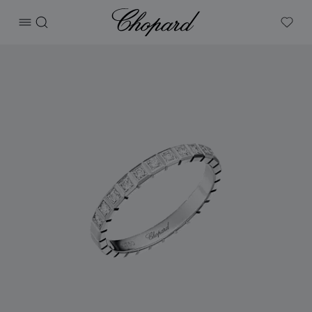
Chopard
打开菜单
搜索
My W
产品 Ice Cube 的图片（启用按钮以打开图库）