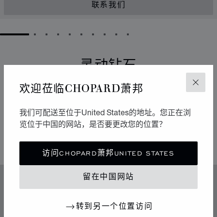
联系我们
GO TO SLIDE 1
GO TO SLIDE 2
GO TO SLIDE 3
GO TO SLIDE 4
GO TO SLIDE 5
GO TO SLIDE 6
GO TO SLIDE 7
GO TO SLIDE 8
GO TO SLIDE 9
GO TO SLIDE 10
灵动钻石
欢迎莅临CHOPARD萧邦
关闭
它们以流畅的运动点亮周围的环境。自从1976年于
Chopard萧邦工坊诞生以来，Happy Diamonds一直在传
播极具感染力的乐享生活精神。它们的舞蹈构成一场生动
我们可配送至位于United States的地址。您正在浏
有趣的表演，其中传达出的自由与光明令人不禁扬起迷人
览位于中国的网站，是否要更改您的位置？
的微笑。
访问CHOPARD萧邦UNITED STATES
留在中国网站
特色
传奇的灵动钻石
转到另一个位置访问