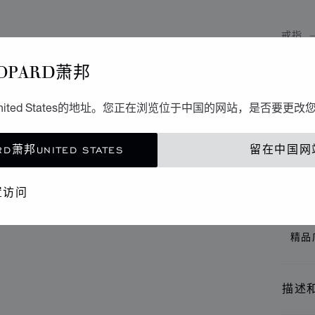
戒指
H
OPARD萧邦
M
ited States的地址。您正在浏览位于中国的网站，是否要更改
戒指、
D萧邦UNITED STATES
留在中国网
尺
置访问
寸
精品
描述