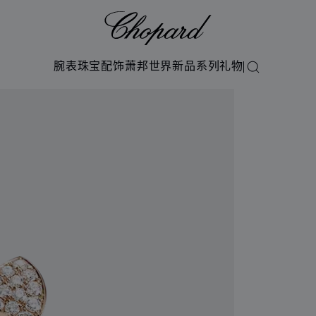
Chopard
腕表
珠宝
配饰
萧邦世界
新品系列
礼物
搜索
以打开图库）