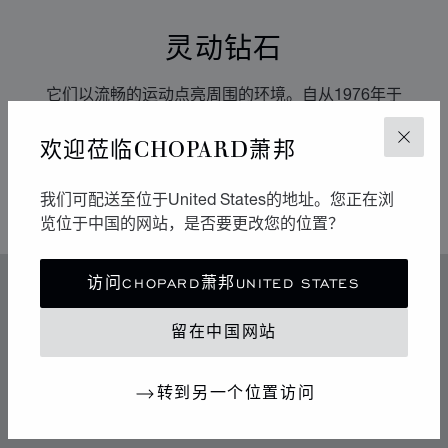
灵动钻石
它们以流畅的运动点亮周围的环境。自从1976年于
Chopard萧邦工坊诞生以来，Happy Diamonds一直在传
欢迎莅临CHOPARD萧邦
播极具感染力的乐享生活精神。它们的舞蹈构成一场生动
关闭
有趣的表演，其中传达出的自由与光明令人不禁扬起迷人
的微笑。
我们可配送至位于United States的地址。您正在浏
览位于中国的网站，是否要更改您的位置？
访问CHOPARD萧邦UNITED STATES
特色
传奇的灵动钻石
留在中国网站
70年代中期，Chopard萧邦突破制表和奢华珠宝业的准
转到另一个位置访问
则，随着社会自由化为标志的时代变革而不断发展。
Chopard萧邦向这段铸就其地位的辉煌历史致敬。