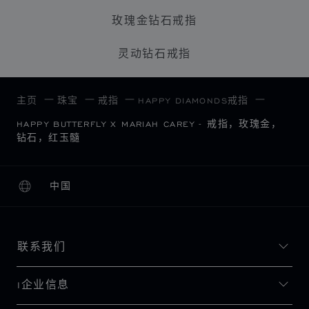
玫瑰金钻石戒指
灵动钻石戒指
主页
珠宝
戒指
HAPPY DIAMONDS戒指
HAPPY BUTTERFLY X MARIAH CAREY - 戒指，玫瑰金，
钻石，红玉髓
中国
本地化（更改国家/地区）
更改国家/地区
联系我们
I企业信息