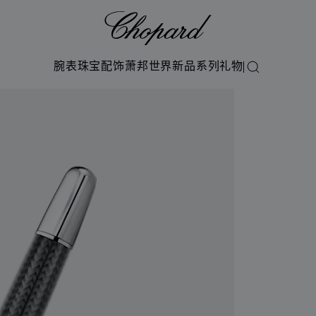
Chopard
腕表
珠宝
配饰
萧邦世界
新品系列
礼物
搜索