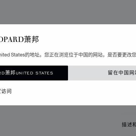
书写工
OPARD萧邦
B
ited States的地址。您正在浏览位于中国的网站，是否要更改
碳纤维 
D萧邦UNITED STATES
留在中国网
联
置访问
精品
描述