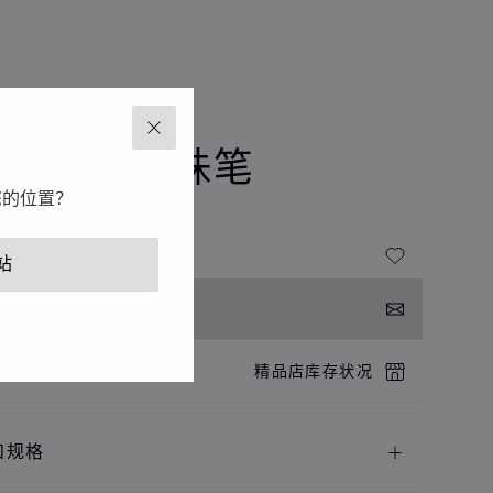
具
走珠笔
关闭
RESCIA走珠笔
您的位置？
- 镀钯
站
系我们
店预约
精品店库存状况
和规格