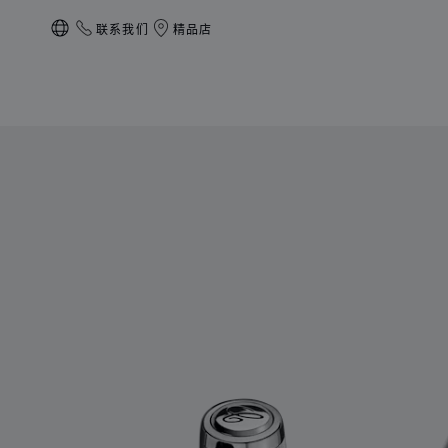
联系我们
精品店
本地化（更改国家/地区）
产品 Brescia走珠笔 的图片（启用按钮以打开图库）