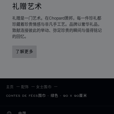
礼赠艺术
礼赠是一门艺术。在Chopard萧邦，每一件珍礼都
珍藏着珍贵情感与非凡手工艺。品牌以奢华礼品，
致献连接彼此的举动、弥足珍贵的瞬间与值得铭记
的回忆。
了解更多
主页
配饰
女士围巾
CONTES DE FÉES围巾 - 绿色 - 90 X 90厘米
中国