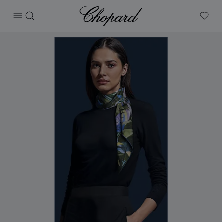
Chopard
打开菜单
搜索
My W
产品 Contes de fées围巾 的图片（启用按钮以打开图库）