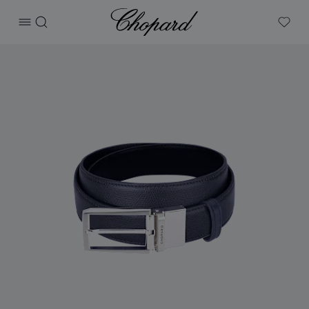
Chopard
打开菜单
搜索
My W
产品 L.U.C腰带 的图片（启用按钮以打开图库）