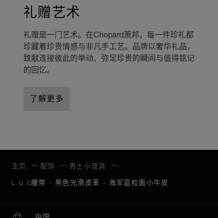
礼赠艺术
礼赠是一门艺术。在Chopard萧邦，每一件珍礼都
珍藏着珍贵情感与非凡手工艺。品牌以奢华礼品，
致献连接彼此的举动、弥足珍贵的瞬间与值得铭记
的回忆。
了解更多
主页
配饰
男士小皮具
L.U.C腰带 - 黑色光滑皮革 - 海军蓝粒面小牛皮
中国