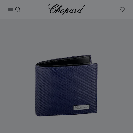
Chopard
打开菜单
搜索
My W
产品 Classic Racing小号钱包 的图片（启用按钮以打开图库）