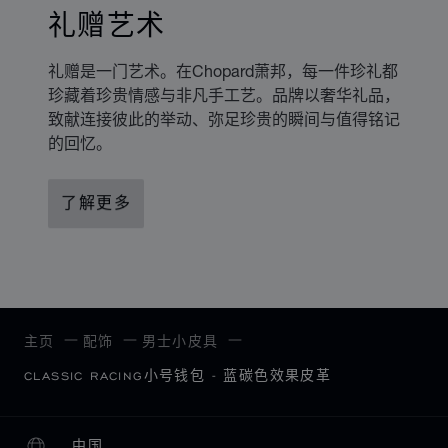
礼赠艺术
礼赠是一门艺术。在Chopard萧邦，每一件珍礼都
珍藏着珍贵情感与非凡手工艺。品牌以奢华礼品，
致献连接彼此的举动、弥足珍贵的瞬间与值得铭记
的回忆。
了解更多
主页
配饰
男士小皮具
CLASSIC RACING小号钱包 - 蓝碳色效果皮革
中国