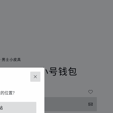
男士小皮具
ERITAGE小号钱包
关闭
牛皮
您的位置？
系我们
站