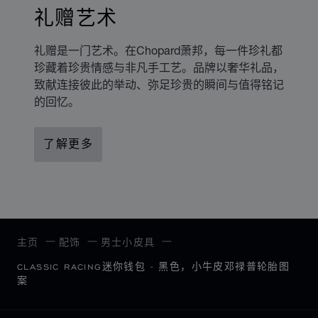
礼赠艺术
礼赠是一门艺术。在Chopard萧邦，每一件珍礼都
珍藏着珍贵情感与非凡手工艺。品牌以奢华礼品，
致献连接彼此的举动、弥足珍贵的瞬间与值得铭记
的回忆。
了解更多
主页
配饰
男士小皮具
CLASSIC RACING迷你钱包 - 黑色，小牛皮邓禄普轮胎图
案