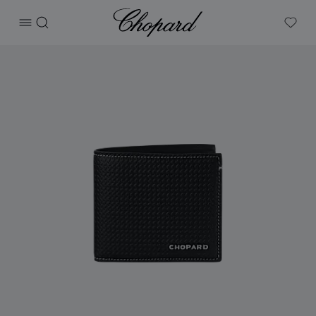
Chopard
打开菜单
搜索
My W
产品 CLASSIC RACING迷你钱包 的图片（启用按钮以打开图