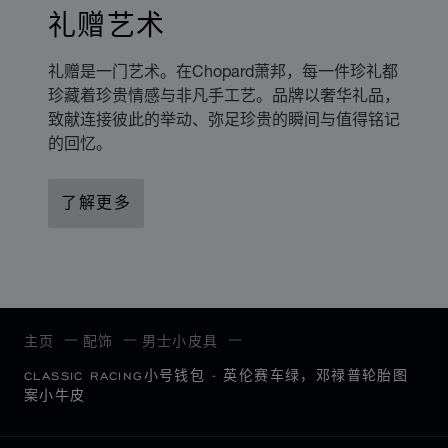
礼赠艺术
礼赠是一门艺术。在Chopard萧邦，每一件珍礼都
珍藏着珍贵情感与非凡手工艺。品牌以奢华礼品，
致献连接彼此的举动、弥足珍贵的瞬间与值得铭记
的回忆。
了解更多
主页
配饰
男士小皮具
CLASSIC RACING小号钱包 - 英伦赛车绿，邓禄普轮胎图
案小牛皮