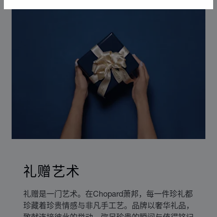
礼赠艺术
礼赠是一门艺术。在Chopard萧邦，每一件珍礼都
珍藏着珍贵情感与非凡手工艺。品牌以奢华礼品，
致献连接彼此的举动、弥足珍贵的瞬间与值得铭记