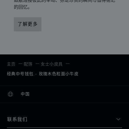
的回忆。
了解更多
主页
配饰
女士小皮具
经典中号钱包 - 玫瑰木色粒面小牛皮
中国
本地化（更改国家/地区）
更改国家/地区
联系我们