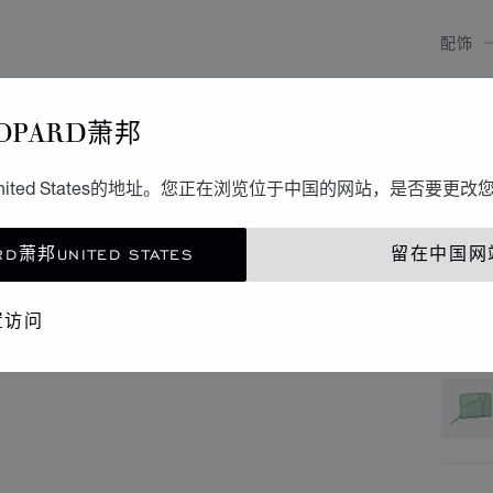
配饰
D
OPARD萧邦
卡其色
ited States的地址。您正在浏览位于中国的网站，是否要更改
联
D萧邦UNITED STATES
留在中国网
精品
置访问
还提