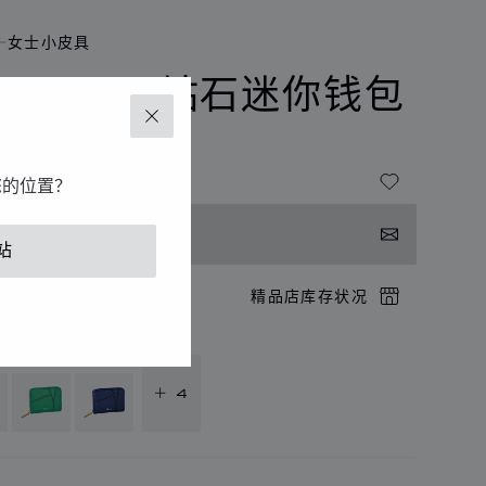
女士小皮具
IAMOND钻石迷你钱包
关闭
粒面小牛皮
您的位置？
系我们
站
店预约
精品店库存状况
供以下语言版本
+ 4