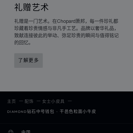
礼赠艺术
礼赠是一门艺术。在Chopard萧邦，每一件珍礼都
珍藏着珍贵情感与非凡手工艺。品牌以奢华礼品，
致献连接彼此的举动、弥足珍贵的瞬间与值得铭记
的回忆。
了解更多
主页
配饰
女士小皮具
DIAMOND钻石中号钱包 - 干邑色粒面小牛皮
中国