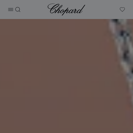
Chopard
打开菜单
搜索
My W